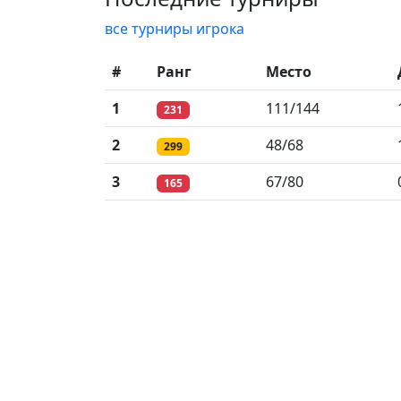
все турниры игрока
#
Ранг
Место
1
111/144
231
2
48/68
299
3
67/80
165