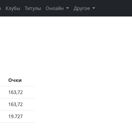
ы
Клубы
Титулы
Онлайн
Другое
Очки
163,72
163,72
19.727