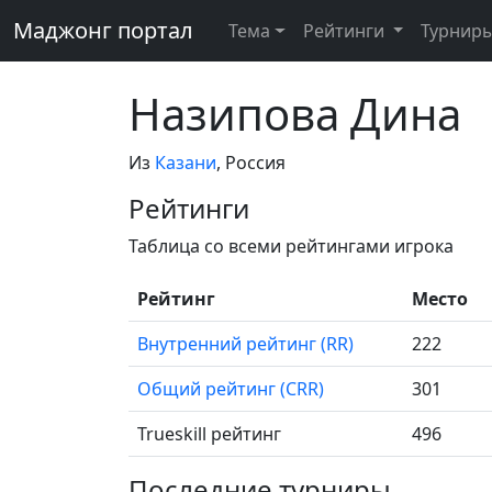
Маджонг портал
Тема
Рейтинги
Турнир
Назипова Дина
Из
Казани
, Россия
Рейтинги
Таблица со всеми рейтингами игрока
Рейтинг
Место
Внутренний рейтинг (RR)
222
Общий рейтинг (CRR)
301
Trueskill рейтинг
496
Последние турниры