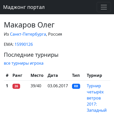
Маджонг портал
Макаров Олег
Из
Санкт-Петербурга
, Россия
EMA:
15990126
Последние турниры
все турниры игрока
#
Ранг
Место
Дата
Тип
Турнир
1
39/40
03.06.2017
Турнир
26
RR
четырёх
ветров
2017:
Западный