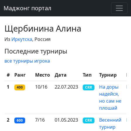
Маджонг портал
Щербинина Алина
Из
Иркутска
, Россия
Последние турниры
все турниры игрока
#
Ранг
Место
Дата
Тип
Турнир
Г
1
10/16
22.07.2023
На доры
И
400
CRR
надейся,
но сам не
плошай
2
7/16
01.05.2023
Весенний
И
600
CRR
турнир