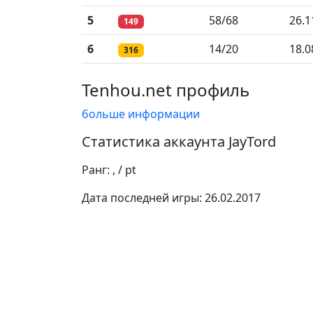
5
58/68
26.1
149
6
14/20
18.0
316
Tenhou.net профиль
больше информации
Статистика аккаунта JаyTord
Ранг: , / pt
Дата последней игры: 26.02.2017