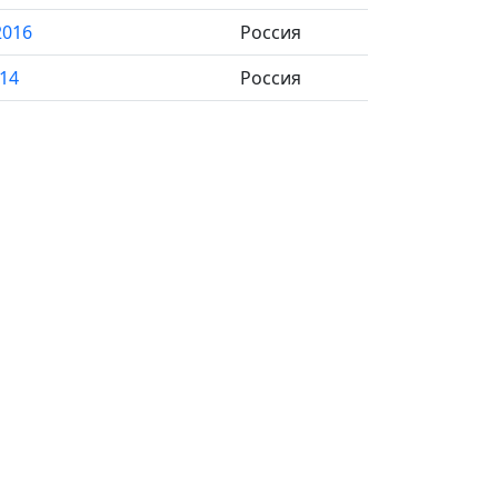
2016
Россия
14
Россия