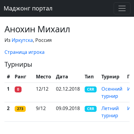
Маджонг портал
Анохин Михаил
Из
Иркутска
, Россия
Страница игрока
Турниры
#
Ранг
Место
Дата
Тип
Турнир
Го
1
12/12
02.12.2018
Осенний
Ир
0
CRR
турнир
2
9/12
09.09.2018
Летний
Ир
273
CRR
турнир