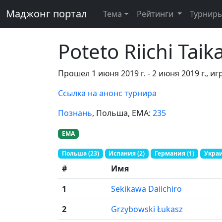
Маджонг портал
Тема
Рейтинги
Турнир
Poteto Riichi Taik
Прошел 1 июня 2019 г. - 2 июня 2019 г., иг
Ссылка на анонс турнира
Познань
, Польша
, EMA:
235
EMA
Польша (23)
Испания (2)
Германия (1)
Украи
#
Имя
1
Sekikawa Daiichiro
2
Grzybowski Łukasz