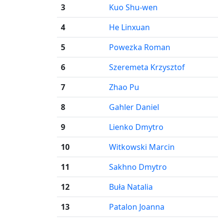
3
Kuo Shu-wen
4
He Linxuan
5
Powezka Roman
6
Szeremeta Krzysztof
7
Zhao Pu
8
Gahler Daniel
9
Lienko Dmytro
10
Witkowski Marcin
11
Sakhno Dmytro
12
Buła Natalia
13
Patalon Joanna