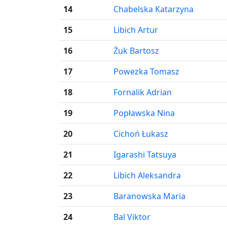
14
Chabelska Katarzyna
15
Libich Artur
16
Żuk Bartosz
17
Powezka Tomasz
18
Fornalik Adrian
19
Popławska Nina
20
Cichoń Łukasz
21
Igarashi Tatsuya
22
Libich Aleksandra
23
Baranowska Maria
24
Bal Viktor