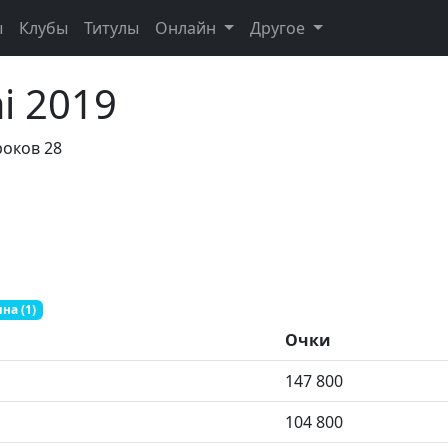
ы
Клубы
Титулы
Онлайн
Другое
ai 2019
роков 28
на (1)
Очки
147 800
104 800