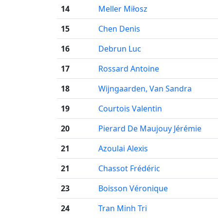
14
Meller Miłosz
15
Chen Denis
16
Debrun Luc
17
Rossard Antoine
18
Wijngaarden, Van Sandra
19
Courtois Valentin
20
Pierard De Maujouy Jérémie
21
Azoulai Alexis
21
Chassot Frédéric
23
Boisson Véronique
24
Tran Minh Tri