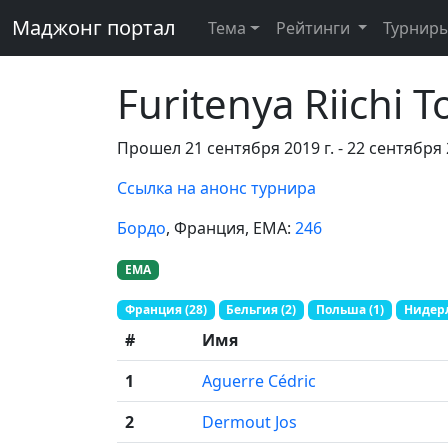
Маджонг портал
Тема
Рейтинги
Турнир
Furitenya Riichi
Прошел 21 сентября 2019 г. - 22 сентября 
Ссылка на анонс турнира
Бордо
, Франция
, EMA:
246
EMA
Франция (28)
Бельгия (2)
Польша (1)
Нидерл
#
Имя
1
Aguerre Cédric
2
Dermout Jos