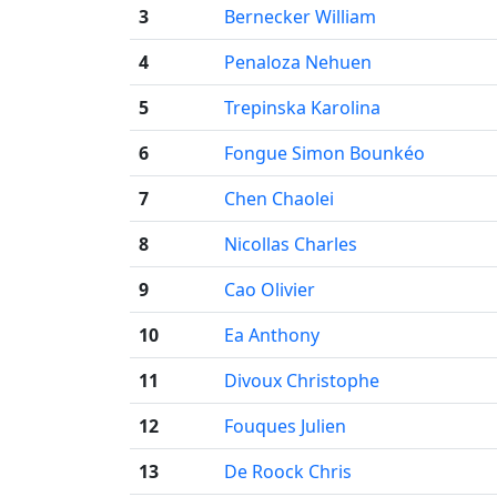
3
Bernecker William
4
Penaloza Nehuen
5
Trepinska Karolina
6
Fongue Simon Bounkéo
7
Chen Chaolei
8
Nicollas Charles
9
Cao Olivier
10
Ea Anthony
11
Divoux Christophe
12
Fouques Julien
13
De Roock Chris