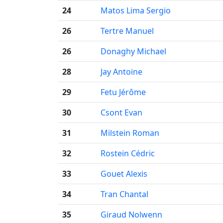
24
Matos Lima Sergio
26
Tertre Manuel
26
Donaghy Michael
28
Jay Antoine
29
Fetu Jérôme
30
Csont Evan
31
Milstein Roman
32
Rostein Cédric
33
Gouet Alexis
34
Tran Chantal
35
Giraud Nolwenn