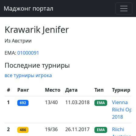
Маджонг портал
Krawarik Jenifer
Из Австрии
EMA:
01000091
Последние турниры
все турниры игрока
#
Ранг
Место
Дата
Тип
Турнир
1
13/40
11.03.2018
Vienna
692
EMA
Riichi Ope
2018
2
19/36
26.11.2017
Riichi
486
EMA