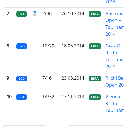
2015
7
🥈
2/36
26.10.2014
Austrian
971
EMA
Open Riich
Tourname
2014
8
10/20
18.05.2014
Graz Ope
526
EMA
Riichi
Tourname
2014
9
7/16
23.03.2014
Riichi Bad
600
EMA
Open 201
10
14/32
17.11.2013
Vienna
581
EMA
Riichi
Tourname