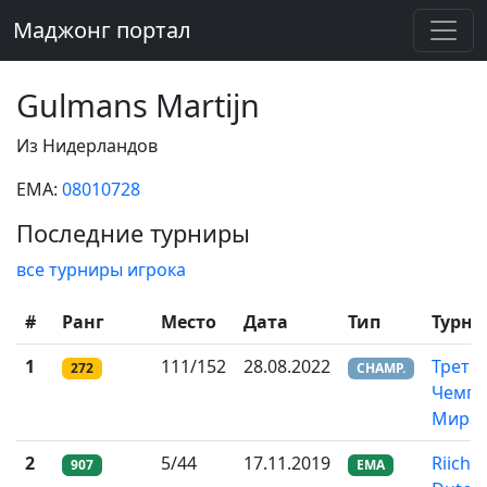
Маджонг портал
Gulmans Martijn
Из Нидерландов
EMA:
08010728
Последние турниры
все турниры игрока
#
Ранг
Место
Дата
Тип
Турни
1
111/152
28.08.2022
Трети
272
CHAMP.
Чемпи
Мира
2
5/44
17.11.2019
Riichi
907
EMA