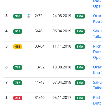
Dutch
Open 
3
🥈
2/32
24.08.2019
Oranda
968
EMA
Kou 2
4
5/48
06.04.2019
Sakur
915
EMA
Taikai
5
33/64
11.11.2018
Riichi
492
EMA
Dutch
Open
6
13/52
18.08.2018
Oranda
765
EMA
Kou 2
7
11/48
07.04.2018
Sakur
787
EMA
Taikai
8
31/40
05.11.2017
Riichi
231
EMA
Dutch