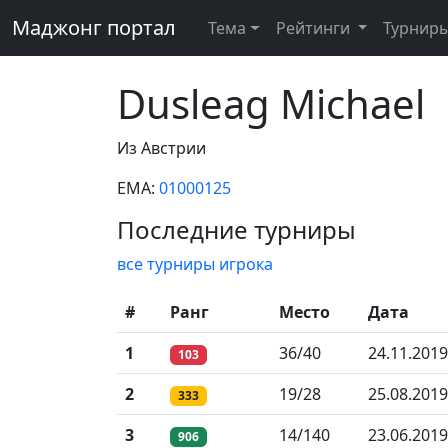
Маджонг портал
Тема
Рейтинги
Турнир
Dusleag Michael
Из Австрии
EMA:
01000125
Последние турниры
все турниры игрока
#
Ранг
Место
Дата
1
36/40
24.11.2019
103
2
19/28
25.08.2019
333
3
14/140
23.06.2019
906