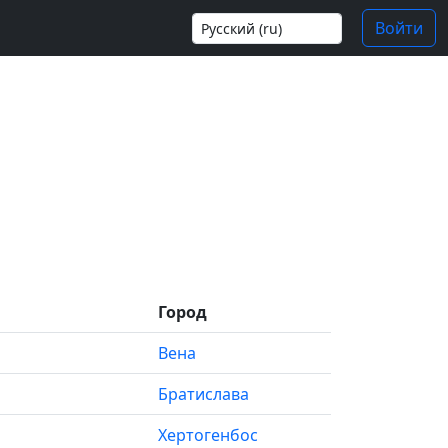
Войти
Город
Вена
Братислава
Хертогенбос