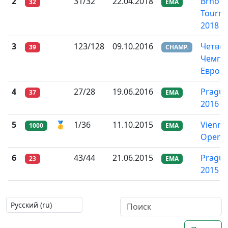
2
31/32
22.04.2018
Brno Ri
32
EMA
Tourn
2018
3
123/128
09.10.2016
Четвё
39
CHAMP.
Чемпи
Европ
4
27/28
19.06.2016
Pragu
37
EMA
2016
5
🥇
1/36
11.10.2015
Vienna 
1000
EMA
Open 
6
43/44
21.06.2015
Pragu
23
EMA
2015