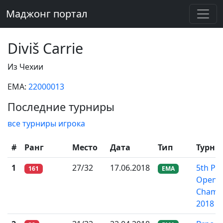
Маджонг портал
Diviš Carrie
Из Чехии
EMA:
22000013
Последние турниры
все турниры игрока
#
Ранг
Место
Дата
Тип
Турни
1
27/32
17.06.2018
5th Pr
161
EMA
Open R
Champ
2018