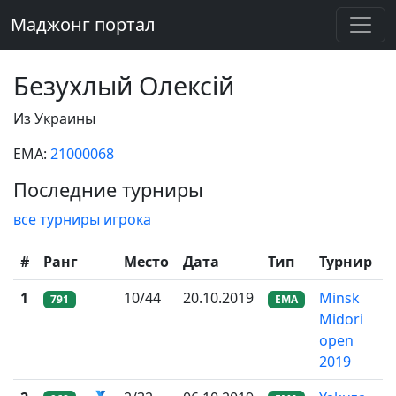
Маджонг портал
Безухлый Олексій
Из Украины
EMA:
21000068
Последние турниры
все турниры игрока
#
Ранг
Место
Дата
Тип
Турнир
1
10/44
20.10.2019
Minsk
791
EMA
Midori
open
2019