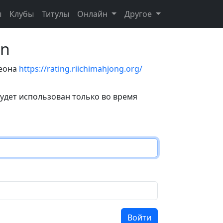
ы
Клубы
Титулы
Онлайн
Другое
on
теона
https://rating.riichimahjong.org/
удет использован только во время
Войти