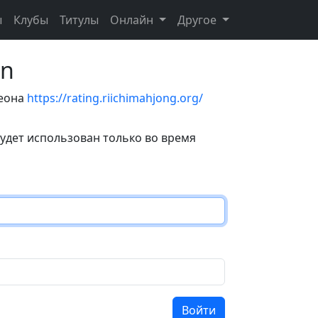
ы
Клубы
Титулы
Онлайн
Другое
on
теона
https://rating.riichimahjong.org/
удет использован только во время
Войти