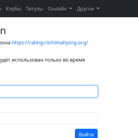
ы
Клубы
Титулы
Онлайн
Другое
on
теона
https://rating.riichimahjong.org/
удет использован только во время
Войти