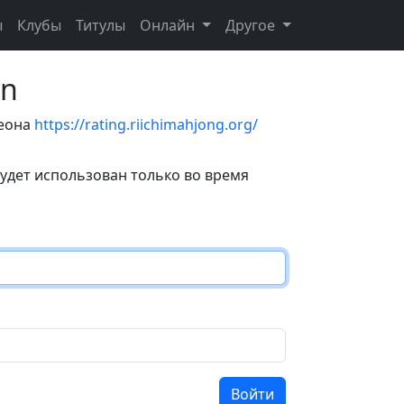
ы
Клубы
Титулы
Онлайн
Другое
on
теона
https://rating.riichimahjong.org/
удет использован только во время
Войти